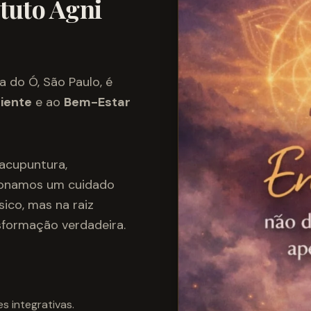
ituto Agni
a do Ó, São Paulo, é
ciente
e ao
Bem-Estar
 acupuntura,
cionamos um cuidado
ico, mas na raiz
sformação verdadeira.
 integrativas.