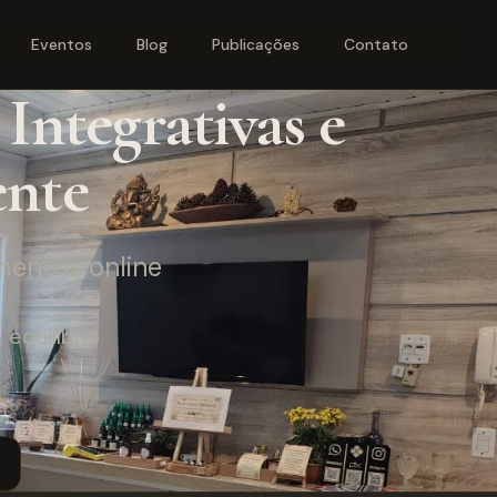
Eventos
Blog
Publicações
Contato
Integrativas e
ente
mentos online
equilíbrio