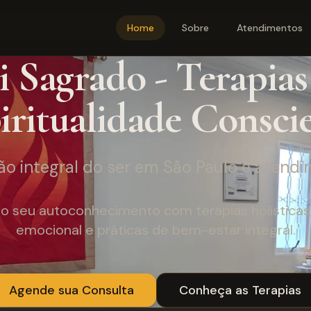
Home
Sobre
Atendimentos
i Sagrado - Terapias 
iritualidade Consci
o integral do ser em São Paulo e atendi
o seu autoconhecimento com terapias holísticas, 
emocional e práticas de bem-estar integral.
Agende sua Consulta
Conheça as Terapias